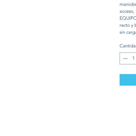
maniobra
acceso,
EQUIPO 
recto y 
sin carg
Cantid