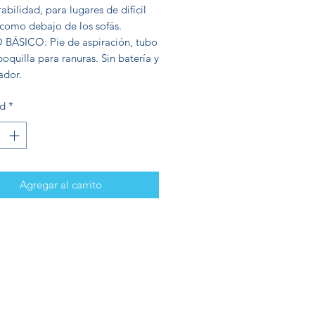
bilidad, para lugares de difícil
 como debajo de los sofás.
BÁSICO: Pie de aspiración, tubo
boquilla para ranuras. Sin batería y
ador.
ad
*
Agregar al carrito