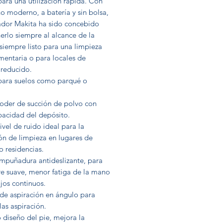
para una utilización rápida. Con
o moderno, a batería y sin bolsa,
rador Makita ha sido concebido
erlo siempre al alcance de la
siempre listo para una limpieza
entaria o para locales de
reducido.
 para suelos como parqué o
poder de succión de polvo con
pacidad del depósito.
ivel de ruido ideal para la
ón de limpieza en lugares de
o residencias.
mpuñadura antideslizante, para
re suave, menor fatiga de la mano
jos continuos.
de aspiración en ángulo para
 las aspiración.
 diseño del pie, mejora la