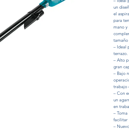
– Ideal 
un diseñ
el aspi
para ten
mano y 
complem
tamaño 
– Ideal
terrazo.
– Alto 
gran ca
– Bajo n
operaci
trabajo 
– Con e
un agar
en traba
– Toma 
facilitar
– Nuevo