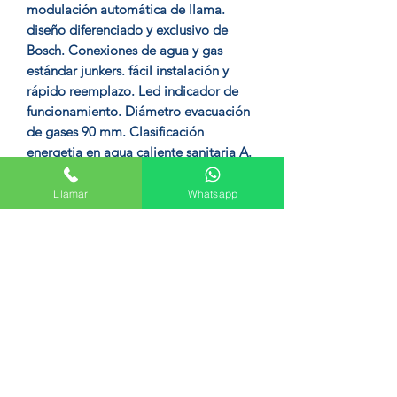
modulación automática de llama.
diseño diferenciado y exclusivo de
Bosch. Conexiones de agua y gas
estándar junkers. fácil instalación y
rápido reemplazo. Led indicador de
funcionamiento. Diámetro evacuación
de gases 90 mm. Clasificación
energetia en agua caliente sanitaria A.
medidas: 531 x 270 x 225 mm.PESO7
kg
Llamar
Whatsapp
Formulario de suscripción
Enviar