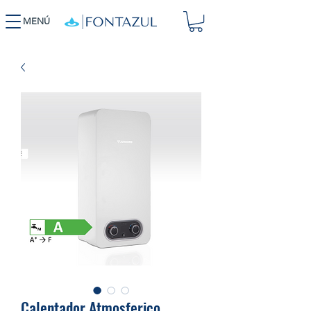
MENÚ
Calentador Atmosferico