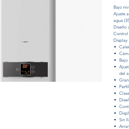
Bajo ni
Ajuste 
agua (3
Diseño u
Control 
Display
Cale
Cáma
Bajo
Ajus
del 
Gran 
Perfi
Clase
Diseñ
Contr
Disp
Sin l
Arra