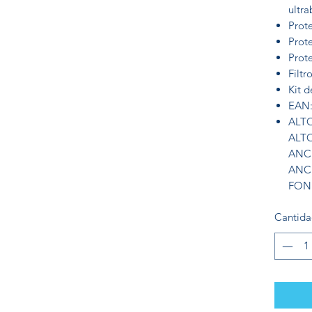
ultra
Prot
Prot
Prot
Filtr
Kit d
EAN:
ALT
ALT
ANC
ANC
FON
Cantid