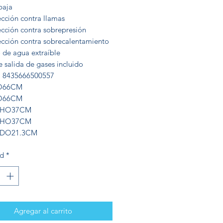
baja
ección contra llamas
ección contra sobrepresión
ección contra sobrecalentamiento
o de agua extraíble
e salida de gases incluido
 8435666500557
O66CM
O66CM
HO37CM
HO37CM
DO21.3CM
ad
*
Agregar al carrito