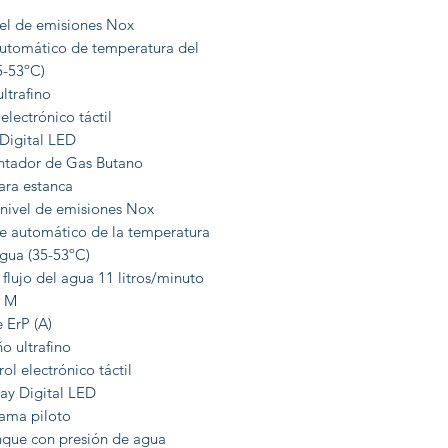
vel de emisiones Nox
automático de temperatura del
5-53ºC)
ltrafino
electrónico táctil
 Digital LED
ntador de Gas Butano
ra estanca
 nivel de emisiones Nox
te automático de la temperatura
agua (35-53ºC)
flujo del agua 11 litros/minuto
l M
 ErP (A)
o ultrafino
ol electrónico táctil
lay Digital LED
lama piloto
nque con presión de agua