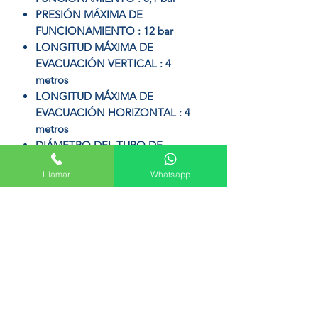
PRESIÓN MÁXIMA DE
FUNCIONAMIENTO : 12 bar
LONGITUD MÁXIMA DE
EVACUACIÓN VERTICAL : 4
metros
LONGITUD MÁXIMA DE
EVACUACIÓN HORIZONTAL : 4
metros
DIÁMETRO DEL TUBO DE
EVACUACIÓN : 80/110
Llamar
Whatsapp
COMPLATIBLE CON
INSTALACIONES SOLARES
DISPLAY DIGITAL (LCD)
PESO 13 Kg.
MEDIDAS (alto x ancho x fondo) :
575 x 365 x 170 mm.
REFERENCIA: 7736504884
CÓDIGO EAN: 4057749751508
PESO25 kg