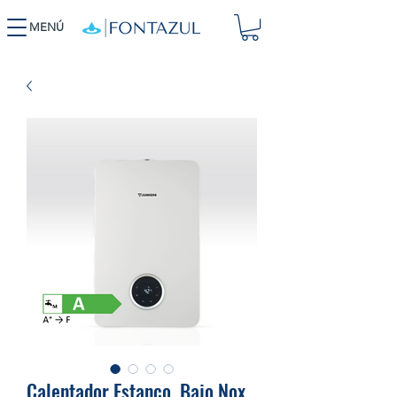
MENÚ
Calentador Estanco ,Bajo Nox