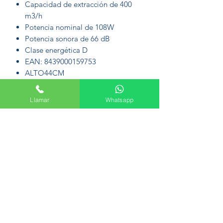
Capacidad de extracción de 400
m3/h
Potencia nominal de 108W
Potencia sonora de 66 dB
Clase energética D
EAN: 8439000159753
ALTO44CM
ANCHO60CM
FONDO50CM
Llamar
Whatsapp
Formulario de suscripción
Enviar