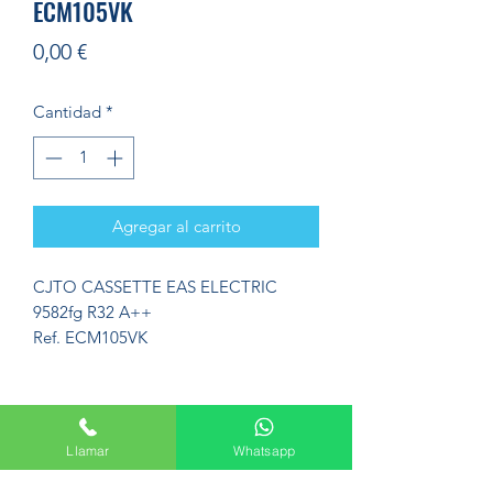
ECM105VK
Precio
0,00 €
Cantidad
*
Agregar al carrito
CJTO CASSETTE EAS ELECTRIC
9582fg R32 A++
Ref. ECM105VK
Llamar
Whatsapp
Formulario de suscripción