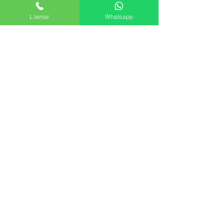
Kit Gas Natural incluido
Conexión de la toma de Gas a
Llamar
Whatsapp
izquierda o derecha
EAN: 8436567808834
ALTO87.8CM
ANCHO90CM
FONDO64.5CM
Formulario de suscripción
Enviar
Avenida del Palmar, 45, 30010 Murcia