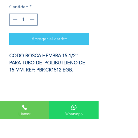
Cantidad
*
Agregar al carrito
CODO ROSCA HEMBRA 15-1/2″
PARA TUBO DE POLIBUTLIENO DE
15 MM. REF: PBP.CR1512 EGB.
Formulario de suscripción
Llamar
Whatsapp