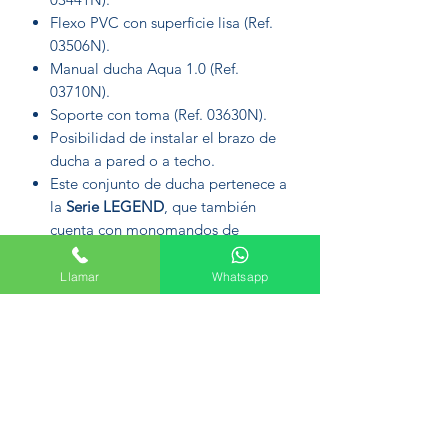
Flexo PVC con superficie lisa (Ref.
03506N).
Manual ducha Aqua 1.0 (Ref.
03710N).
Soporte con toma (Ref. 03630N).
Posibilidad de instalar el brazo de
ducha a pared o a techo.
Este conjunto de ducha pertenece a
la
Serie LEGEND
, que también
cuenta con monomandos de
lavabo, bidet, baño, fregadero y
columnas para ducha y bañera.
Llamar
Whatsapp
Formulario de suscripción