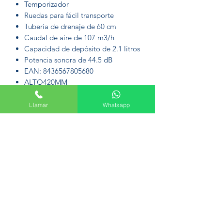
Temporizador
Ruedas para fácil transporte
Tubería de drenaje de 60 cm
Caudal de aire de 107 m3/h
Capacidad de depósito de 2.1 litros
Potencia sonora de 44.5 dB
EAN: 8436567805680
ALTO420MM
ANCHO320MM
FONDO215MM
Llamar
Whatsapp
Formulario de suscripción
Enviar