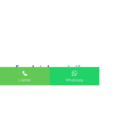
Formulario de suscripción
Llamar
Whatsapp
Enviar
Avenida del Palmar, 45, 30010 Murcia
+34 665 61 47 44