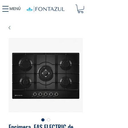
MENÚ
Encimera .EAS ELECTRIC de