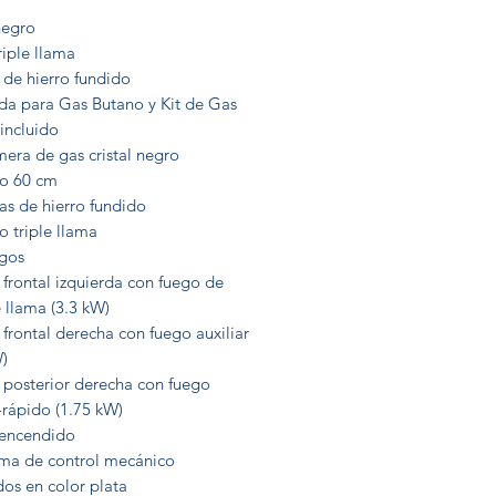
negro
riple llama
s de hierro fundido
da para Gas Butano y Kit de Gas
 incluido
era de gas cristal negro
o 60 cm
las de hierro fundido
 triple llama
egos
frontal izquierda con fuego de
e llama (3.3 kW)
frontal derecha con fuego auxiliar
W)
 posterior derecha con fuego
-rápido (1.75 kW)
encendido
ema de control mecánico
os en color plata