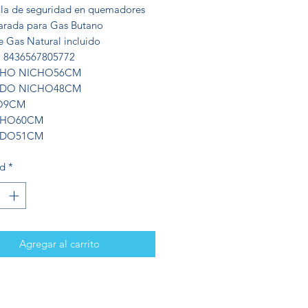
ula de seguridad en quemadores
arada para Gas Butano
e Gas Natural incluido
 8436567805772
HO NICHO56CM
DO NICHO48CM
O9CM
HO60CM
DO51CM
ad
*
Agregar al carrito