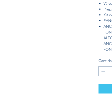
Válv
Prep
Kit d
EAN:
ANC
FON
ALT
ANC
FON
Cantid