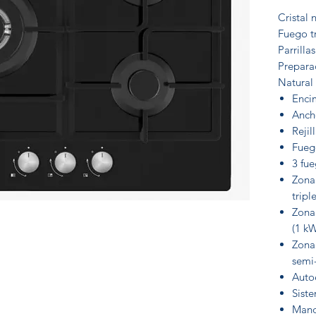
Cristal 
Fuego t
Parrilla
Prepara
Natural
Encim
Anch
Rejil
Fuego
3 fu
Zona 
tripl
Zona 
(1 k
Zona
semi
Auto
Sist
Mand