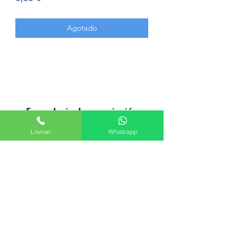
Agotado
Formulario de suscripción
Llamar
Whatsapp
Enviar
Avenida del Palmar, 45, 30010 Murcia
+34 665 61 47 44