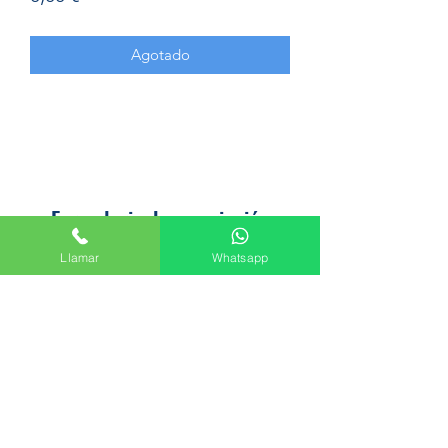
Agotado
Formulario de suscripción
Llamar
Whatsapp
Enviar
Avenida del Palmar, 45, 30010 Murcia
+34 665 61 47 44