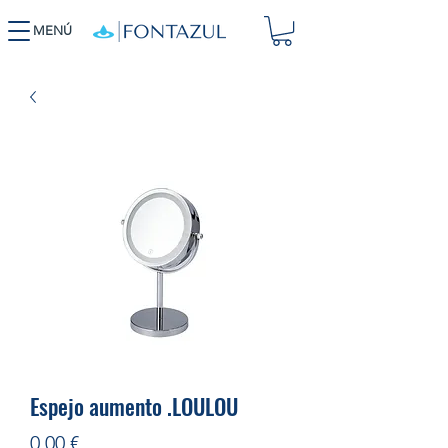
MENÚ
Espejo aumento .LOULOU
Precio
0,00 €