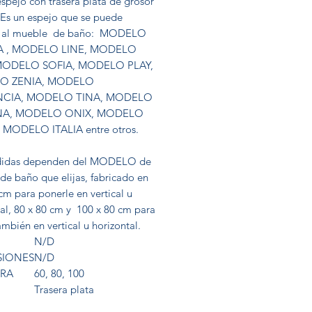
spejo con trasera plata de grosor
Es un espejo que se puede
r al mueble de baño: MODELO
 , MODELO LINE, MODELO
MODELO SOFIA, MODELO PLAY,
O ZENIA, MODELO
NCIA, MODELO TINA, MODELO
A, MODELO ONIX, MODELO
MODELO ITALIA entre otros.
didas dependen del MODELO de
de baño que elijas, fabricado en
cm para ponerle en vertical u
tal, 80 x 80 cm y 100 x 80 cm para
mbién en vertical u horizontal.
N/D
SIONES
N/D
RA
60, 80, 100
Trasera plata