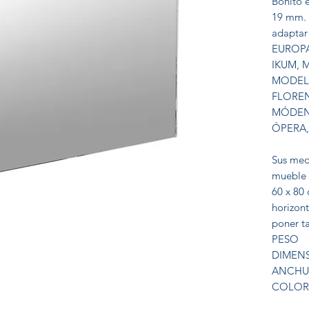
Bonito e
19 mm. 
adapta
EUROPA
IKUM, 
MODEL
FLORE
MÓDEN
ÓPERA, 
Sus me
mueble 
60 x 80 
horizon
poner ta
PESO
DIMEN
ANCHU
COLOR