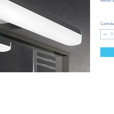
Ancho:
50c
80c
Cantid