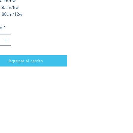
30cm/6w
m/8w
m/12w
ad
*
Agregar al carrito