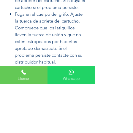
de apriete del cartucho. Sustituya el
cartucho si el problema persiste.
Fuga en el cuerpo del grifo: Ajuste
la tuerca de apriete del cartucho.
Compruebe que los latiguillos
lleven la tuerca de unión y que no
estén estropeados por haberlos
apretado demasiado. Si el
problema persiste contacte con su
distribuidor habitual.
Tiene que saber…
El agua con una dureza elevada es
Llamar
Whatsapp
rica en calcio y magnesio lo que
acelera las incrustaciones en la
grifería. Infórmese de la dureza del
agua en su región.
Las incrustaciones en la grifería
provocan un mayor consumo de
agua.
Un descalcificador le permitirá