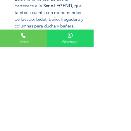
pertenece a la
Serie LEGEND
, que
también cuenta con monomandos
de lavabo, bidet, baño, fregadero y
columnas para ducha y bañera.
Llamar
Whatsapp
Formulario de suscripción
Enviar
Avenida del Palmar, 45, 30010 Murcia
+34 665 61 47 44