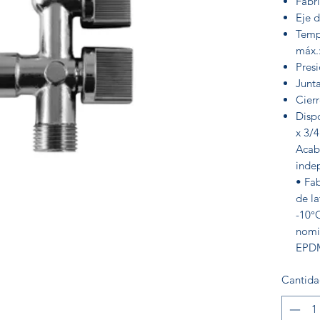
Fabri
Eje d
Temp
máx.
Pres
Junt
Cierr
Disp
x 3/4
Acab
indep
• Fa
de la
-10°C
nomin
EPD
Cantid