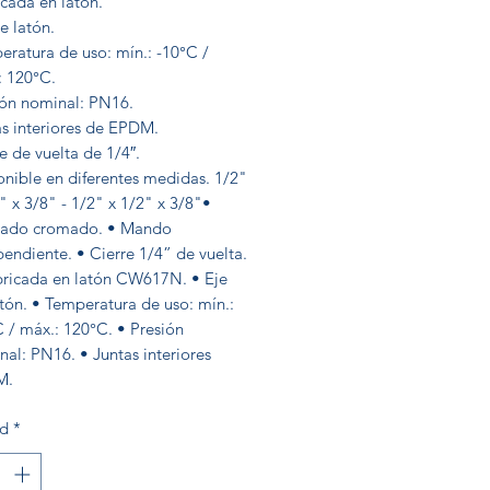
cada en latón.
e latón.
eratura de uso: mín.: -10°C /
: 120°C.
ión nominal: PN16.
as interiores de EPDM.
e de vuelta de 1/4″.
onible en diferentes medidas. 1/2"
" x 3/8" - 1/2" x 1/2" x 3/8"•
ado cromado. • Mando
endiente. • Cierre 1/4” de vuelta.
bricada en latón CW617N. • Eje
tón. • Temperatura de uso: mín.:
 / máx.: 120°C. • Presión
al: PN16. • Juntas interiores
M.
ad
*