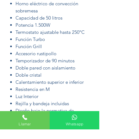
Horno eléctrico de convección
sobremesa
Capacidad de 50 litros
Potencia 1.500W
Termostato ajustable hasta 250ºC
Función Turbo
Función Grill
Accesorio rustipollo
Temporizador de 90 minutos
Doble pared con aislamiento
Doble cristal
Calentamiento superior e inferior
Resistencia en M
Luz Interior
Rejilla y bandeja incluidas
Diseño bajo la normativa de
seguridad A13
Llamar
Whatsapp
EAN: 8436567802153
ALTO36.5CM