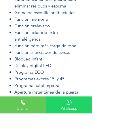
eliminar residuos y espuma
Goma de escotilla antibacterias
Función memoria
Función prelavado
Función aclarado extra
antialérgenos
Función paro más carga de ropa
Función silenciador de avisos
Bloqueo infantil
Display digital LED
Programa ECO
Programas exprés 15' y 45'
Programa autolimpieza
Apertura instantánea de la puerta
Puerta gigante
Selector de temperatura
Llamar
Whatsapp
Selector de centrifugado
Botón Inicio/Pausa
16 Programas