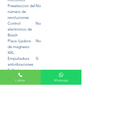
Preselección del
No
número de
revoluciones
Control
No
electrónico de
Bosch
Placa lijadora
No
de magnesio
XXL
Empuñadura
Sí
antivibraciones
Softgrip
SOL Date
25.04.2006
Llamar
Whatsapp
Novedad
No
Título
Multilijadora PSM 80
A
Dimensiones de
294 mm
embalaje
(anchura)