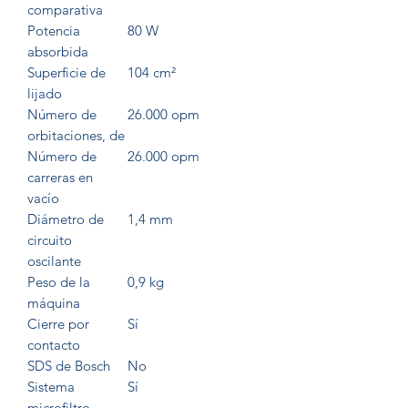
comparativa
Potencia
80 W
absorbida
Superficie de
104 cm²
lijado
Número de
26.000 opm
orbitaciones, de
Número de
26.000 opm
carreras en
vacío
Diámetro de
1,4 mm
circuito
oscilante
Peso de la
0,9 kg
máquina
Cierre por
Sí
contacto
SDS de Bosch
No
Sistema
Sí
microfiltro