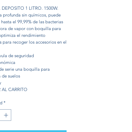
. DEPOSITO 1 LITRO. 1500W.
a profunda sin químicos, puede
 hasta el 99,99% de las bacterias
ora de vapor con boquilla para
optimiza el rendimiento
 para recoger los accesorios en el
vula de seguridad
onómica
de serie una boquilla para
a de suelos
y
 AL CARRITO
ad
*