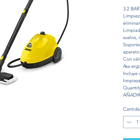
3.2 BAR
Limpiez
eliminar
Limpiad
suelos, 
Soportes
aparato
Con vál
Asa erg
Incluye 
limpiez
Quantit
AÑADIR
Cantid