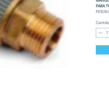
MANGUI
PARA T
PESO0.
Cantid