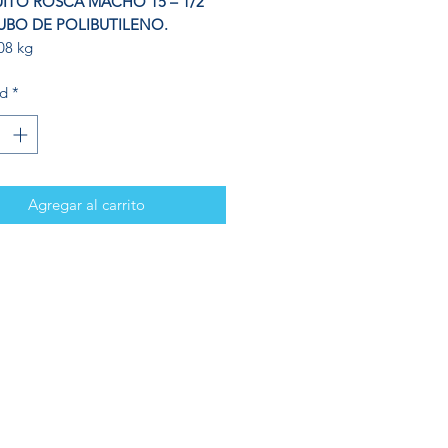
TO ROSCA MACHO 15 – 1/2″
UBO DE POLIBUTILENO.
08 kg
ad
*
Agregar al carrito