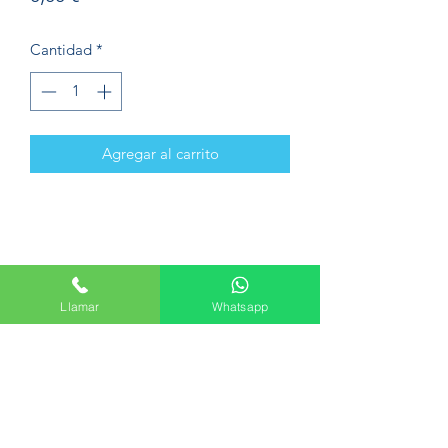
Cantidad
*
Agregar al carrito
Formulario de suscripción
Llamar
Whatsapp
Enviar