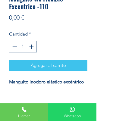
Excentrico -110
Precio
0,00 €
Cantidad
*
Agregar al carrito
Manguito inodoro elástico excéntrico
Llamar
Whatsapp
Formulario de suscripción