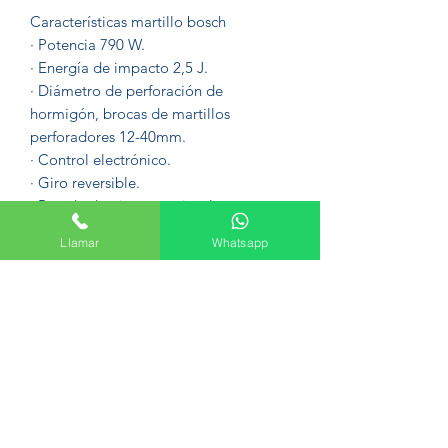
Características martillo bosch
· Potencia 790 W.
· Energía de impacto 2,5 J.
· Diámetro de perforación de
hormigón, brocas de martillos
perforadores 12-40mm.
· Control electrónico.
· Giro reversible.
· Parada de giro para cincelar.
· Empuñadura Softgrip.
Llamar
Whatsapp
· Rótula en el cable.
Formulario de suscripción