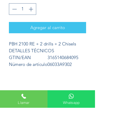
Agregar al carrito
PBH 2100 RE + 2 drills + 2 Chisels
DETALLES TÉCNICOS
GTIN/EAN
3165140684095
Número de artículo
06033A9302
Formulario de suscripción
Llamar
Whatsapp
Enviar