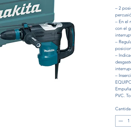
– 2 posi
percusió
– En el
con el g
interrup
– Regul
posicion
– Indic
desgaste
interrup
– Inser
EQUIPO
Empuñad
PVC. To
Cantid