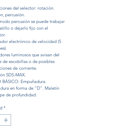
ciones del selector: rotación
n, percusión.
 modo percusión se puede trabajar
atillo o dejarlo fijo con el
tor.
ador electrónico de velocidad (5
es).
adores luminosos que avisan del
 de escobillas o de posibles
ciones de corriente.
ción SDS-MAX.
 BÁSICO: Empuñadura.
ura en forma de ”D”. Maletín
pe de profundidad.
ad
*