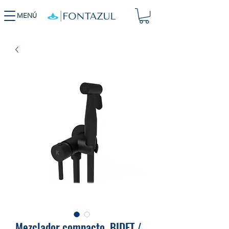
MENÚ
Mezclador compacto. BIDET /