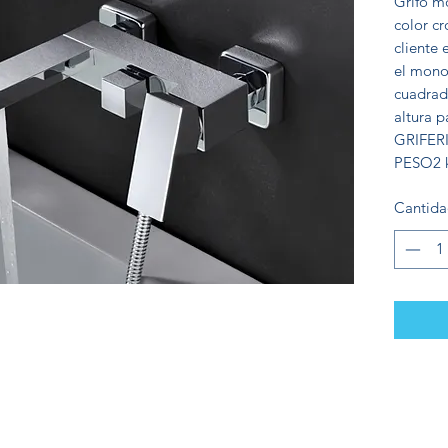
Grifo m
color c
cliente 
el mono
cuadrad
altura 
GRIFER
PESO
2 
Cantid