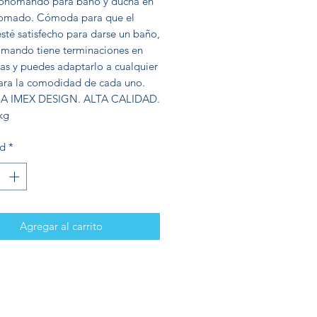
onomando para baño y ducha en
romado. Cómoda para que el
esté satisfecho para darse un baño,
mando tiene terminaciones en
as y puedes adaptarlo a cualquier
para la comodidad de cada uno.
IA IMEX DESIGN. ALTA CALIDAD.
kg
ad
*
Agregar al carrito