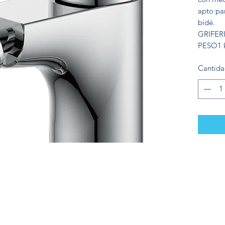
apto par
bidé.
GRIFER
PESO
1 
Cantid