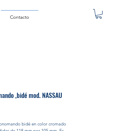
Contacto
ando ,bidé mod. NASSAU
Precio
onomando bidé en color cromado
idas de 118 mm por 105 mm. Es