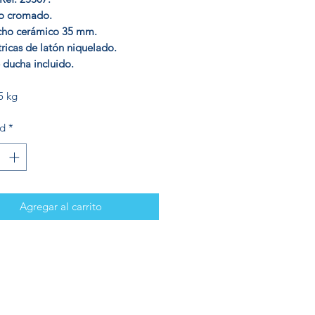
o cromado.
cho cerámico 35 mm.
ricas de latón niquelado.
 ducha incluido.
5 kg
ad
*
Agregar al carrito