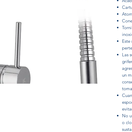
Acab
Cart
Atom
Cone
Torni
inoxi
Este
pert
Las s
grife
agre
un m
cons
tomar
Cuand
espo
evita
No ut
o clo
susta