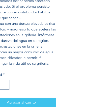
opeados por haberlos apretado
siado. Si el problema persiste
cte con su distribuidor habitual.
e que saber…
ua con una dureza elevada es rica
lcio y magnesio lo que acelera las
staciones en la grifería. Infórmese
 dureza del agua en su región.
ncrustaciones en la grifería
ocan un mayor consumo de agua.
scalcificador le permitirá
ngar la vida útil de su grifería.
ad
*
Agregar al carrito