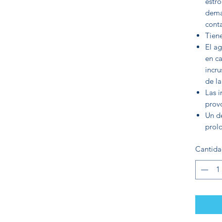
estr
dema
conta
Tien
El ag
en ca
incru
de la
Las i
prov
Un de
prolo
Cantid