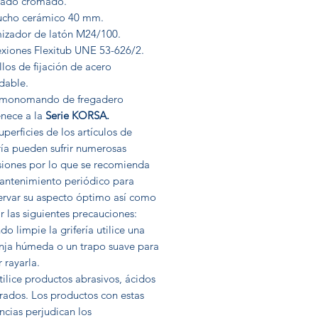
ado cromado.
ucho cerámico 40 mm.
izador de latón M24/100.
xiones Flexitub UNE 53-626/2.
llos de fijación de acero
dable.
 monomando de fregadero
enece a la
Serie KORSA.
uperficies de los artículos de
ría pueden sufrir numerosas
siones por lo que se recomienda
antenimiento periódico para
ervar su aspecto óptimo así como
 las siguientes precauciones:
o limpie la grifería utilice una
nja húmeda o un trapo suave para
r rayarla.
ilice productos abrasivos, ácidos
rados. Los productos con estas
ncias perjudican los