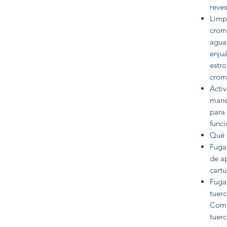
reves
Limpi
crom
agua
enjuá
estro
crom
Activ
mane
para 
func
Qué 
Fuga 
de ap
cartu
Fuga 
tuerc
Compr
tuerc