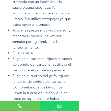
cromada con un jabón líquido
suave o agua jabonosa. A
continuación, enjuáguela con agua
limpia. No utilice estropajos ya que
estos rayan el cromado.
Active las piezas móviles (inversor y
maneta) al menos una vez por
semana para garantizar su buen
funcionamiento.
Qué hacer si…
Fuga en el cartucho: Ajuste la tuerca
de apriete del cartucho. Sustituya el
cartucho si el problema persiste.
Fuga en el cuerpo del grifo: Ajuste
la tuerca de apriete del cartucho.
Compruebe que los latiguillos
lleven la tuerca de unión y que no
estén estropeados por haberlos
apretado demasiado. Si el
problema persiste contacte con su