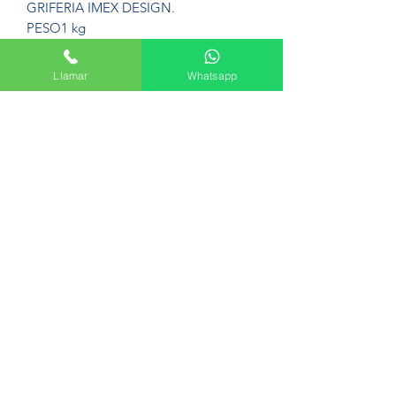
GRIFERIA IMEX DESIGN.
PESO
1 kg
Llamar
Whatsapp
Formulario de suscripción
Enviar
Avenida del Palmar, 45, 30010 Murcia
+34 665 61 47 44
©2022 por Fontazul. Creada por
Fiove.es
Política de privacidad y Cookies