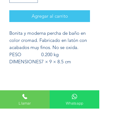
Agregar al carrito
Bonita y moderna percha de baño en
color cromad. Fabricado en latón con
acabados muy finos. No se oxida.
PESO
0.200 kg
DIMENSIONES
7 × 9 × 8.5 cm
Formulario de suscripción
Llamar
Whatsapp
Enviar