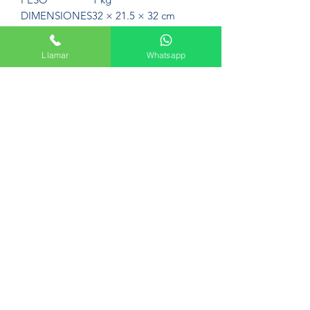
DIMENSIONES
32 × 21.5 × 32 cm
Llamar
Whatsapp
Formulario de suscripción
Enviar
Avenida del Palmar, 45, 30010 Murcia
+34 665 61 47 44
©2022 por Fontazul. Creada por
Fiove.es
Política de privacidad y Cookies