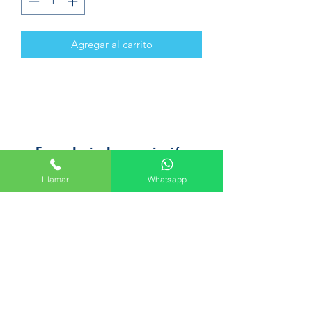
Agregar al carrito
Formulario de suscripción
Llamar
Whatsapp
Enviar
Avenida del Palmar, 45, 30010 Murcia
+34 665 61 47 44