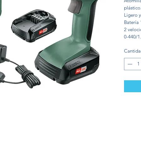
Atornill
plástico
Ligero 
Batería 
2 veloc
0-440/1
Cantid