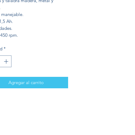
a y taladra madera, metal y
.
y manejable.
1,5 Ah.
idades.
.450 rpm.
ad
*
Agregar al carrito