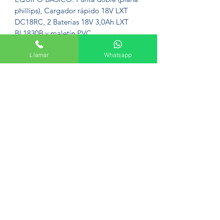
phillips), Cargador rápido 18V LXT
DC18RC, 2 Baterías 18V 3,0Ah LXT
BL1830B y maletín PVC.
Llamar
Whatsapp
Formulario de suscripción
Enviar
Avenida del Palmar, 45, 30010 Murcia
+34 665 61 47 44