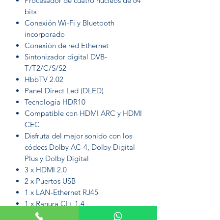
Procesador de cuatro núcleos de 64
bits
Conexión Wi-Fi y Bluetooth
incorporado
Conexión de red Ethernet
Sintonizador digital DVB-
T/T2/C/S/S2
HbbTV 2.02
Panel Direct Led (DLED)
Tecnología HDR10
Compatible con HDMI ARC y HDMI
CEC
Disfruta del mejor sonido con los
códecs Dolby AC-4, Dolby Digital
Plus y Dolby Digital
3 x HDMI 2.0
2 x Puertos USB
1 x LAN-Ethernet RJ45
1 x Ranura CI+ 1.4
1 x Salida de auriculares