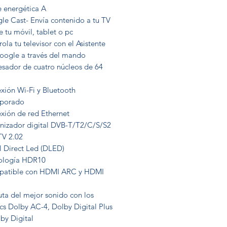
e energética A
le Cast- Envía contenido a tu TV
 tu móvil, tablet o pc
ola tu televisor con el Asistente
oogle a través del mando
esador de cuatro núcleos de 64
xión Wi-Fi y Bluetooth
rporado
xión de red Ethernet
onizador digital DVB-T/T2/C/S/S2
V 2.02
l Direct Led (DLED)
ología HDR10
atible con HDMI ARC y HDMI
uta del mejor sonido con los
cs Dolby AC-4, Dolby Digital Plus
by Digital