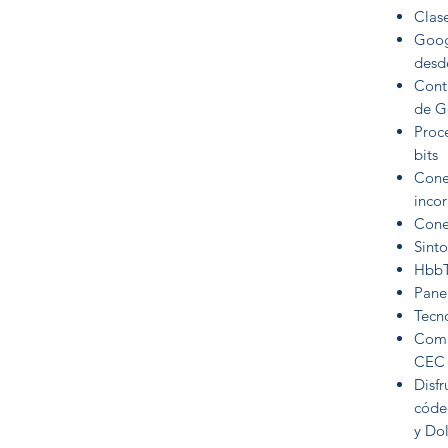
Clas
Goog
desde
Contr
de G
Proc
bits
Cone
inco
Cone
Sint
HbbT
Pane
Tecn
Comp
CEC
Disfr
códe
y Dol