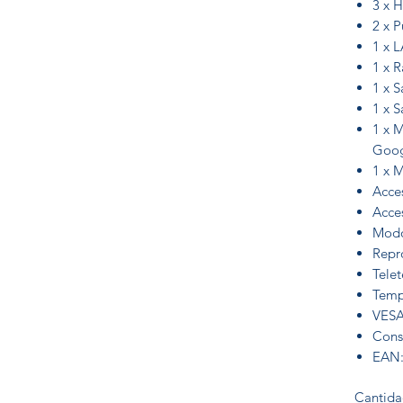
3 x 
2 x 
1 x 
1 x R
1 x S
1 x S
1 x M
Goog
1 x 
Acce
Acce
Modo
Repr
Telet
Temp
VESA
Cons
EAN:
Cantid