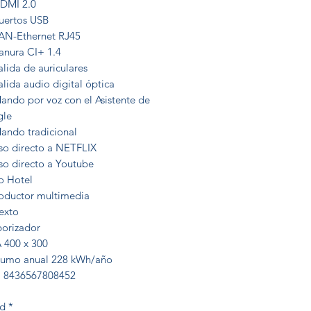
HDMI 2.0
Puertos USB
LAN-Ethernet RJ45
anura CI+ 1.4
alida de auriculares
alida audio digital óptica
ando por voz con el Asistente de
le
Mando tradicional
so directo a NETFLIX
so directo a Youtube
 Hotel
oductor multimedia
exto
orizador
 400 x 300
umo anual 228 kWh/año
 8436567808452
ad
*