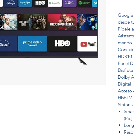
Google 
desde tu
Pídele a
Asisten
mando
Conexió
HDR10
Panel D
Disfruta
Dolby A
Digital
Acceso d
HbbTV
Sintoniz
Smar
(Pie)
Long
Reso