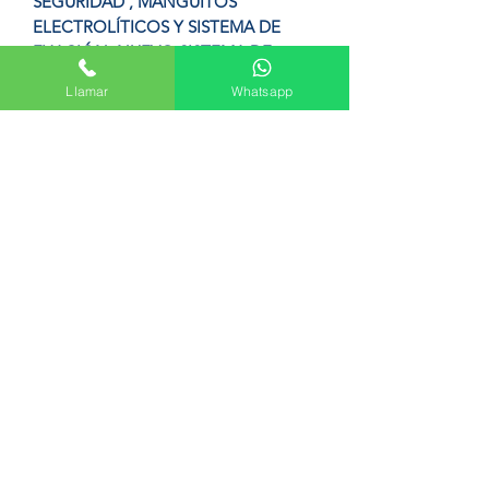
SEGURIDAD , MANGUITOS
ELECTROLÍTICOS Y SISTEMA DE
FIJACIÓN. NUEVO SISTEMA DE
PROTECCIÓN ANTICORROSIVA
Llamar
Whatsapp
MEDIANTE ÁNODO DE MAGNESIO
INDEPENDIENTE DE LA
RESISTENCIA , AMPLIANDO SU
CAMPO DE ACCIÓN Y
EFECTIVIDAD.
Formulario de suscripción
Enviar