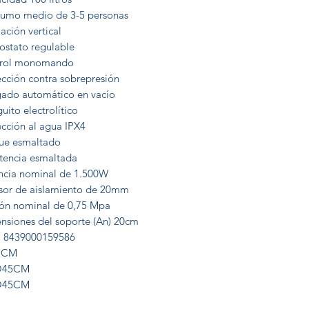
umo medio de 3-5 personas
lación vertical
ostato regulable
rol monomando
ección contra sobrepresión
ado automático en vacío
ito electrolítico
ección al agua IPX4
ue esmaltado
stencia esmaltada
ncia nominal de 1.500W
sor de aislamiento de 20mm
ión nominal de 0,75 Mpa
nsiones del soporte (An) 20cm
 8439000159586
7CM
45CM
45CM