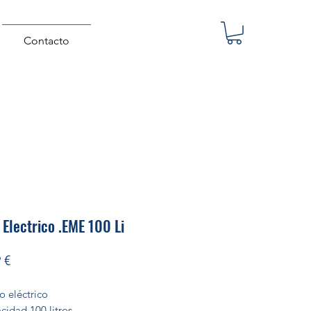
Contacto
Electrico .EME 100 Li
Precio
 €
o eléctrico
cidad 100 litros