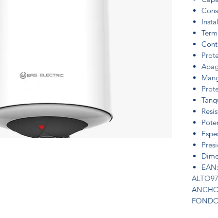
Cons
Insta
Term
Cont
Prot
Apag
Mangu
Prot
Tanq
Resi
Pote
Espe
Pres
Dime
EAN:
ALTO9
ANCHO
FONDO