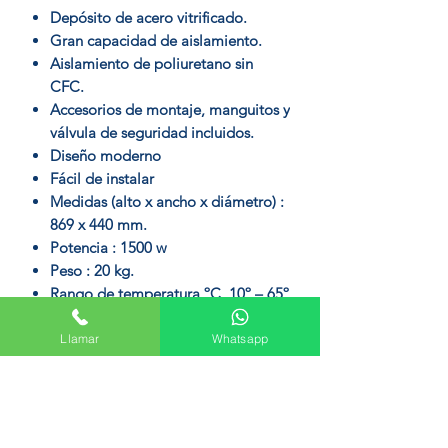
Depósito de acero vitrificado.
Gran capacidad de aislamiento.
Aislamiento de poliuretano sin
CFC.
Accesorios de montaje, manguitos y
válvula de seguridad incluidos.
Diseño moderno
Fácil de instalar
Medidas (alto x ancho x diámetro) :
869 x 440 mm.
Potencia : 1500 w
Peso : 20 kg.
Rango de temperatura ºC 10º – 65º
La gama Elacell Horizontal de Junkers
cuenta con 2 años de garantía total y 3
Llamar
Whatsapp
años de garantía en el calderín.
PESO20 kg