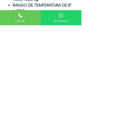
RANGO DE TEMPERATURA DE 8º
A 70ºC
LA GAMA ELACELL COMFORT DE
Llamar
Whatsapp
JUNKERS TE OFRECE 2 AÑOS DE
GARANTIA TOTAL Y 5 AÑOS DE
GARANTIA EN EL CALDERÍN.PESO30
kg
Formulario de suscripción
Enviar