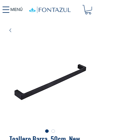
MENÚ
Toallero Barra ,50cm .New